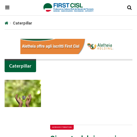
Caterpillar
Caterpillar
Plays
:
-
-:-
0:00
1x
-
AZIENDE E TERRITORI