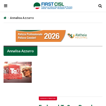
Annalisa Azzurro
Annalisa Azzurro
Plays
:
-
-:-
0:00
1x
-
AZIENDE E TERRITORI