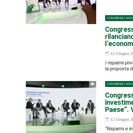
CONGRESSO 2025 
Congress
rilancian
l’economi
12 Giugno 2
I risparmi priv
la proposta d
CONGRESSO 2025 
Congresso
investime
Paese”. 
12 Giugno 2
“Risparmi e in