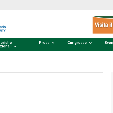
briche
Press
Congresso
Even
zionali
Plays
:
-
0:00
-:--
1x