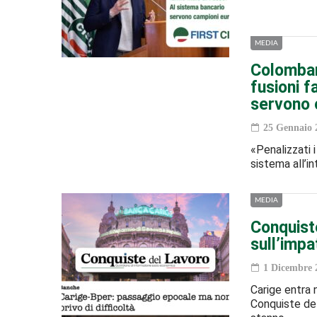
MEDIA
Colombani
fusioni f
servono 
25 Gennaio 
«Penalizzati i
sistema all’in
MEDIA
Conquiste
sull’imp
1 Dicembre 
Carige entra 
Conquiste del 