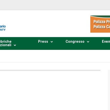
briche
Press
Congresso
Even
zionali
Plays
:
-
0:00
-:--
1x