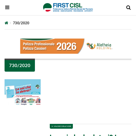
730/2020
730/2020
Plays
:
-
-:-
0:00
1x
-
IL VALORE DELLE IDEE