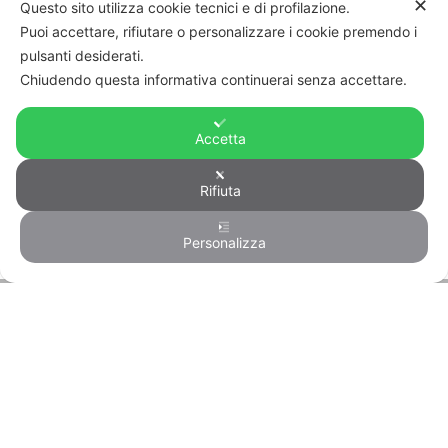
✕
Questo sito utilizza cookie tecnici e di profilazione.
fax: +39 06 4746136
Puoi accettare, rifiutare o personalizzare i cookie premendo i
info@firstcisl.it
pulsanti desiderati.
Amministrazione trasparente
Chiudendo questa informativa continuerai senza accettare.
Codice etico
Note legali
Accetta
Privacy – Informativa sul trattamento dei
dati
Cookie policy
Rifiuta
Credits
Personalizza
© FIRST CISL - C.F. 80122130588