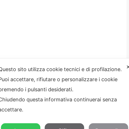
Questo sito utilizza cookie tecnici e di profilazione.
Puoi accettare, rifiutare o personalizzare i cookie
strazione
Note legali
rente
premendo i pulsanti desiderati.
Privacy – Informativa sul
 etico
trattamento dei dati
Chiudendo questa informativa continuerai senza
Cookie policy
Credits
accettare.