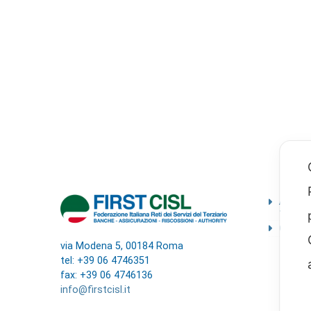
Ammini
traspa
Codice
via Modena 5, 00184 Roma
tel: +39 06 4746351
fax: +39 06 4746136
info@firstcisl.it