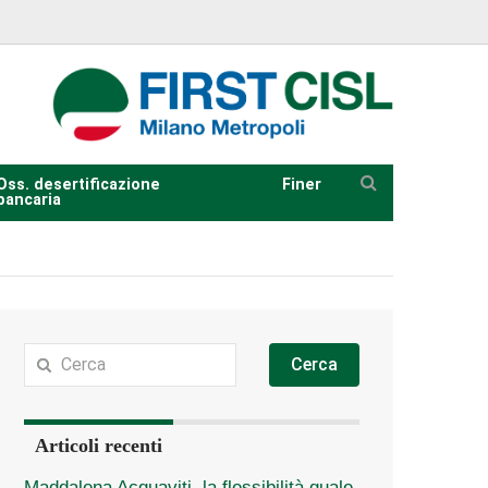
Oss. desertificazione
Finer
bancaria
Cerca
Articoli recenti
Maddalena Acquaviti, la flessibilità quale