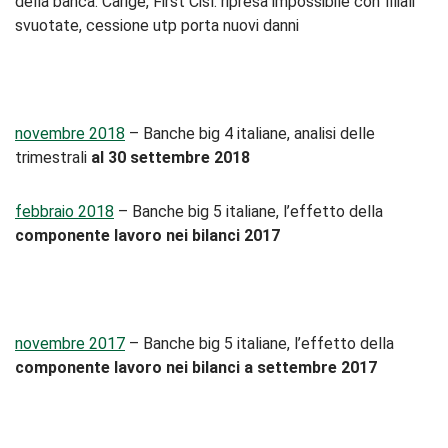
della banca. Carige, First Cisl: ripresa impossibile con filiali
svuotate, cessione utp porta nuovi danni
novembre 2018
– Banche big 4 italiane, analisi delle
trimestrali
al 30 settembre 2018
febbraio 2018
– Banche big 5 italiane, l’effetto della
componente lavoro nei bilanci 2017
novembre 2017
– Banche big 5 italiane, l’effetto della
componente lavoro nei bilanci a settembre 2017