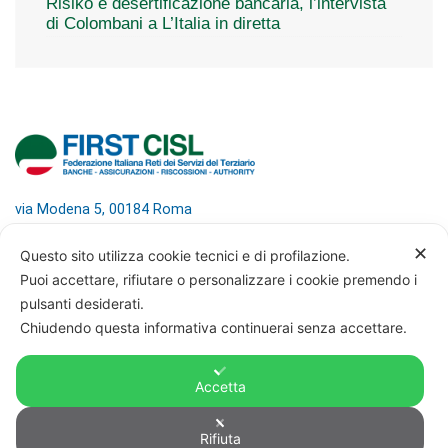
Risiko e desertificazione bancaria, l’intervista
di Colombani a L’Italia in diretta
via Modena 5, 00184 Roma
tel: +39 06 4746351
✕
Questo sito utilizza cookie tecnici e di profilazione.
fax: +39 06 4746136
Puoi accettare, rifiutare o personalizzare i cookie premendo i
info@firstcisl.it
pulsanti desiderati.
Amministrazione trasparente
Chiudendo questa informativa continuerai senza accettare.
Codice etico
Note legali
Accetta
Informazioni sul trattamento di dati
personali
Privacy & Cookie Policy
Rifiuta