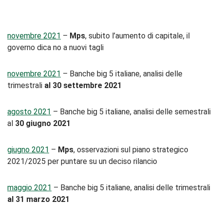
novembre 2021
–
Mps
, subito l’aumento di capitale, il
governo dica no a nuovi tagli
novembre 2021
– Banche big 5 italiane, analisi delle
trimestrali
al 30 settembre 2021
agosto 2021
– Banche big 5 italiane, analisi delle semestrali
al
30 giugno 2021
giugno 2021
–
Mps
, osservazioni sul piano strategico
2021/2025 per puntare su un deciso rilancio
maggio 2021
– Banche big 5 italiane, analisi delle trimestrali
al 31 marzo 2021