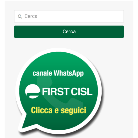
Cerca