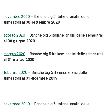
novembre 2020
– Banche big 5 italiane, analisi delle
trimestrali
al 30 settembre 2020
agosto 2020
– Banche big 5 italiane, analisi delle semestrali
al 30 giugno 2020
maggio 2020
– Banche big 5 italiane, analisi delle trimestrali
al 31 marzo 2020
febbraio 2020
– Banche big 5 italiane, analisi delle
trimestrali
al 31 dicembre 2019
novembre 2019
– Banche big 5 italiane, analisi delle