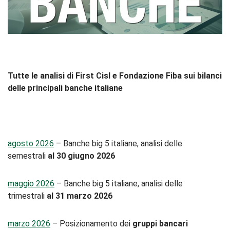
Tutte le analisi di First Cisl e Fondazione Fiba sui bilanci
delle principali banche italiane
agosto 2026
– Banche big 5 italiane, analisi delle
semestrali
al 30 giugno 2026
maggio 2026
– Banche big 5 italiane, analisi delle
trimestrali
al 31 marzo 2026
marzo 2026
– Posizionamento dei
gruppi bancari