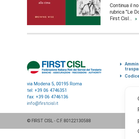
Continua il n
rubrica "Le D
First Cisl…
Ammini
traspa
Codice
via Modena 5, 00195 Roma
tel: +39 06 4746351
fax: +39 06 4746136
info@firstcisl.it
© FIRST CISL - C.F. 80122130588
00:00