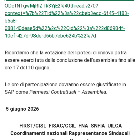
ODctNTgwMjRlZTk3YjE2%40thread.v2/0?
context=%7b%22Tid%22%3a%22cbeb3ecc-6f45-4183-
b5a8-
088140deae5d%22%2c%22Oid%22%3a%222d86984f-
10cf-427d-98de-d66b7ebc624b%22%7d
Ricordiamo che la votazione dell’ipotesi di rinnovo potrà
essere esercitata dalla conclusione dell’assemblea fino alle
ore 17 del 10 giugno.
Le ore di partecipazione dovranno essere giustificate in
SAP come
Permessi Contrattuali – Assemblea
.
5 giugno 2026
FIRST/CISL FISAC/CGIL FNA SNFIA UILCA
Coordinamenti nazionali Rappresentanze Sindacali