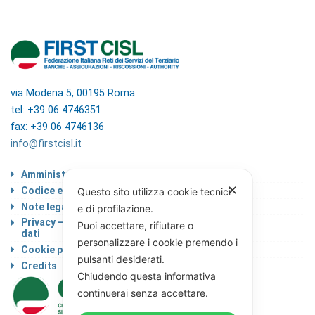
via Modena 5, 00195 Roma
tel: +39 06 4746351
fax: +39 06 4746136
info@firstcisl.it
Amministrazione trasparente
✕
Codice etico
Questo sito utilizza cookie tecnici
Note legali
e di profilazione.
Privacy – Informativa sul trattamento dei
Puoi accettare, rifiutare o
dati
personalizzare i cookie premendo i
Cookie policy
pulsanti desiderati.
Credits
Chiudendo questa informativa
continuerai senza accettare.