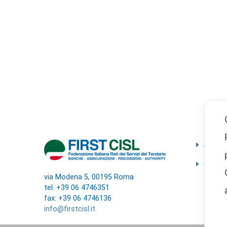
Ammini
traspa
Codice
via Modena 5, 00195 Roma
tel: +39 06 4746351
fax: +39 06 4746136
info@firstcisl.it