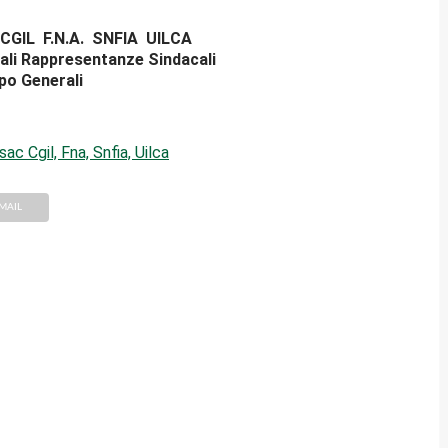
CGIL F.N.A.
SNFIA UILCA
li Rappresentanze Sindacali
po Generali
ac Cgil, Fna, Snfia, Uilca
MAIL