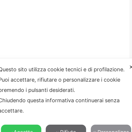
Questo sito utilizza cookie tecnici e di profilazione.
Puoi accettare, rifiutare o personalizzare i cookie
strazione
Note legali
rente
premendo i pulsanti desiderati.
Privacy – Informativa sul
 etico
trattamento dei dati
Chiudendo questa informativa continuerai senza
Cookie policy
Credits
accettare.