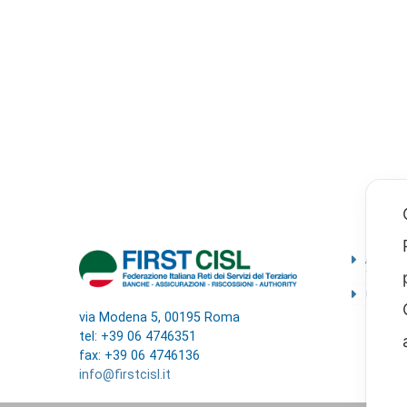
Ammini
traspa
Codice
via Modena 5, 00195 Roma
tel: +39 06 4746351
fax: +39 06 4746136
info@firstcisl.it