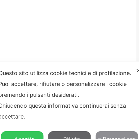
Questo sito utilizza cookie tecnici e di profilazione.
Puoi accettare, rifiutare o personalizzare i cookie
strazione
Note legali
rente
premendo i pulsanti desiderati.
Privacy – Informativa sul
 etico
trattamento dei dati
Chiudendo questa informativa continuerai senza
Cookie policy
Credits
accettare.