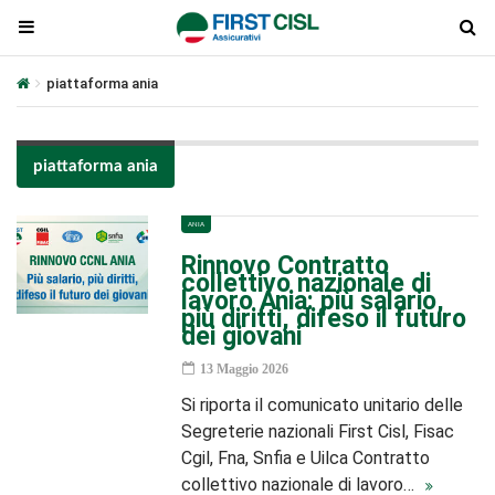
piattaforma ania
piattaforma ania
ANIA
Rinnovo Contratto
collettivo nazionale di
lavoro Ania: più salario,
più diritti, difeso il futuro
dei giovani
13 Maggio 2026
Si riporta il comunicato unitario delle
Segreterie nazionali First Cisl, Fisac
Cgil, Fna, Snfia e Uilca Contratto
collettivo nazionale di lavoro…