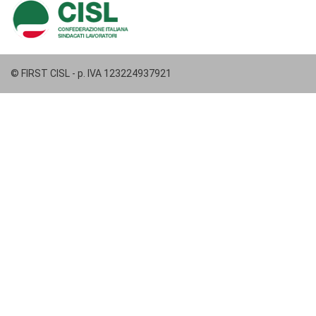
© FIRST CISL - p. IVA 123224937921