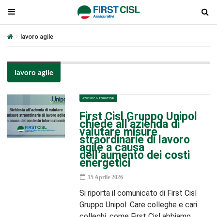
lavoro agile
lavoro agile
AZIENDE & TERRITORI
First Cisl Gruppo Unipol
chiede all’azienda di
valutare misure
straordinarie di lavoro
agile a causa
dell’aumento dei costi
energetici
15 Aprile 2026
Si riporta il comunicato di First Cisl
Gruppo Unipol. Care colleghe e cari
colleghi, come First Cisl abbiamo