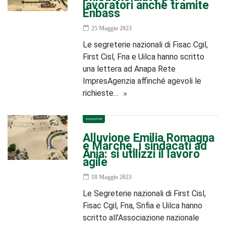
lavoratori anche tramite
Enbass
25 Maggio 2023
Le segreterie nazionali di Fisac Cgil,
First Cisl, Fna e Uilca hanno scritto
una lettera ad Anapa Rete
ImpresAgenzia affinché agevoli le
richieste…
INIZIATIVE
Alluvione Emilia Romagna
e Marche, i sindacati ad
Ania: si utilizzi il lavoro
agile
18 Maggio 2023
Le Segreterie nazionali di First Cisl,
Fisac Cgil, Fna, Snfia e Uilca hanno
scritto all'Associazione nazionale