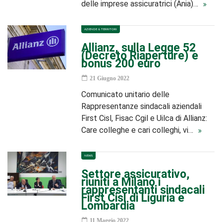
delle imprese assicuratrici (Ania)…
AZIENDE & TERRITORI
Allianz, sulla Legge 52
(Decreto Riaperture) e
bonus 200 euro
21 Giugno 2022
Comunicato unitario delle
Rappresentanze sindacali aziendali
First Cisl, Fisac Cgil e Uilca di Allianz:
Care colleghe e cari colleghi, vi…
NEWS
Settore assicurativo,
riuniti a Milano i
rappresentanti sindacali
First Cisl di Liguria e
Lombardia
11 Maggio 2022