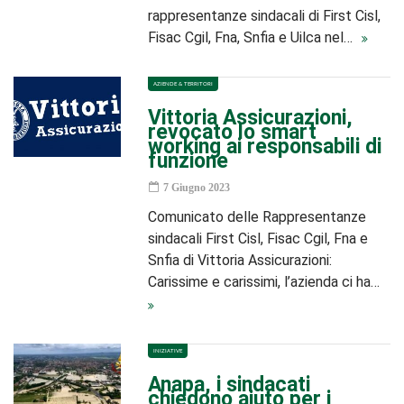
rappresentanze sindacali di First Cisl,
Fisac Cgil, Fna, Snfia e Uilca nel…
AZIENDE & TERRITORI
Vittoria Assicurazioni,
revocato lo smart
working ai responsabili di
funzione
7 Giugno 2023
Comunicato delle Rappresentanze
sindacali First Cisl, Fisac Cgil, Fna e
Snfia di Vittoria Assicurazioni:
Carissime e carissimi, l’azienda ci ha…
INIZIATIVE
Anapa, i sindacati
chiedono aiuto per i