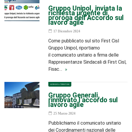
Gruppo Unipol, inviata la
richiesta urgente di
proroga dell’Accordo sul
lavoro agile
17 Dicembre 2024
Come pubblicato sul sito First Cisl
Gruppo Unipol, riportiamo
il comunicato unitario a firma delle
Rappresentanze Sindacali di First Cisl,
Fisac…
AZIENDE & TERRITORI
Gruppo Generali,
rinnovato l’accordo sul
lavoro agile
25 Marzo 2024
Pubblichiamo il comunicato unitario
dei Coordinamenti nazionali delle