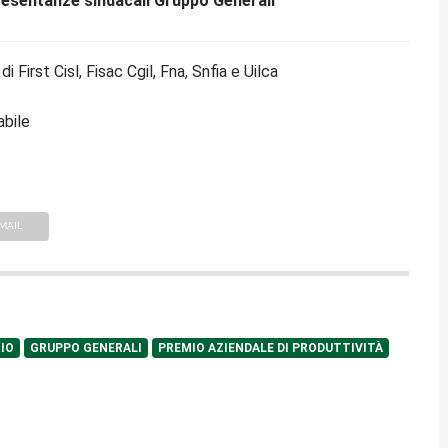
resentanze sindacali Gruppo Generali
 First Cisl, Fisac Cgil, Fna, Snfia e Uilca
abile
MAIL
IO
GRUPPO GENERALI
PREMIO AZIENDALE DI PRODUTTIVITÀ