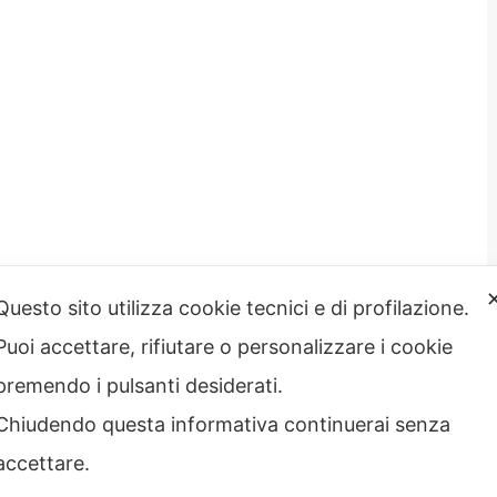
Questo sito utilizza cookie tecnici e di profilazione.
Puoi accettare, rifiutare o personalizzare i cookie
strazione
Note Legali
premendo i pulsanti desiderati.
rente
Privacy – Informativa sul
 Etico
trattamento dei dati
Chiudendo questa informativa continuerai senza
Cookie policy
accettare.
Credits