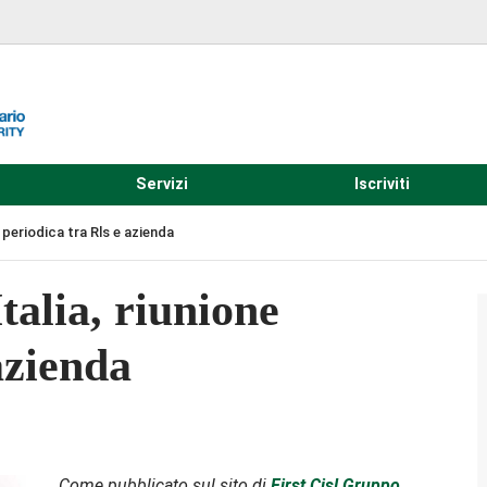
Servizi
Iscriviti
ne periodica tra Rls e azienda
talia, riunione
azienda
Come pubblicato sul sito di
First Cisl Gruppo