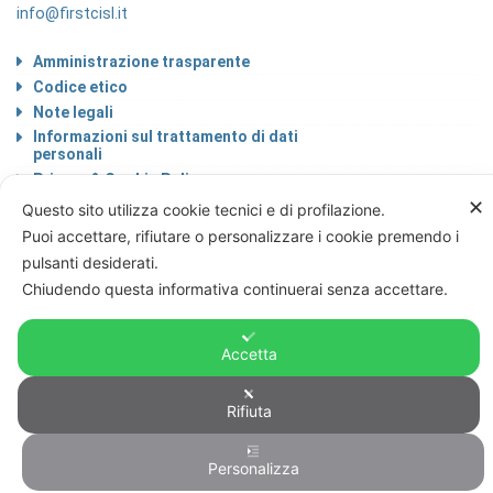
info@firstcisl.it
Amministrazione trasparente
Codice etico
Note legali
Informazioni sul trattamento di dati
personali
Privacy & Cookie Policy
✕
Home
Questo sito utilizza cookie tecnici e di profilazione.
Puoi accettare, rifiutare o personalizzare i cookie premendo i
pulsanti desiderati.
Chiudendo questa informativa continuerai senza accettare.
© FIRST CISL - C.F. 80122130588
Accetta
Rifiuta
Personalizza