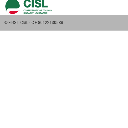
© FIRST CISL - C.F. 80122130588