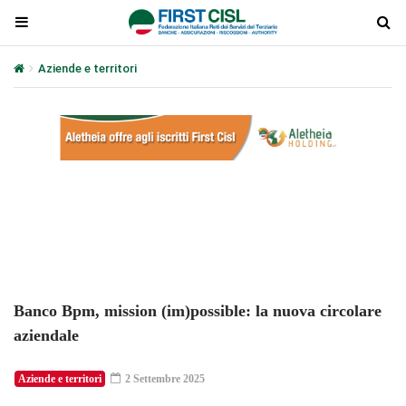
Aziende e territori
Banco Bpm, mission (im)possible: la nuova circ
Plays
:
-
-:-
0:00
1x
-
Banco Bpm, mission (im)possible: la nuova circolare
aziendale
Aziende e territori
2 Settembre 2025