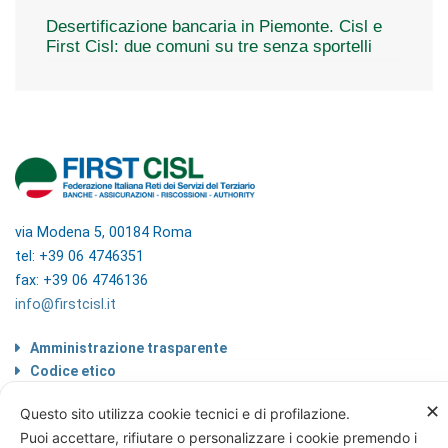
Desertificazione bancaria in Piemonte. Cisl e
First Cisl: due comuni su tre senza sportelli
via Modena 5, 00184 Roma
tel: +39 06 4746351
fax: +39 06 4746136
info@firstcisl.it
Amministrazione trasparente
Codice etico
Note legali
✕
Questo sito utilizza cookie tecnici e di profilazione.
Informazioni sul trattamento di dati
personali
Puoi accettare, rifiutare o personalizzare i cookie premendo i