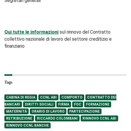
Segretari generali
Qui tutte le informazioni
sul rinnovo del Contratto
collettivo nazionale di lavoro del settore creditizio e
finanziario
Tags
CABINA DI REGIA
CCNL ABI
COMPORTO
CONTRATTO DEI
BANCARI
DIRITTI SOCIALI
FIRMA
FOC
FORMAZIONE
MATERNITÀ
ORARIO DI LAVORO
PARTECIPAZIONE
RETRIBUZIONE
RICCARDO COLOMBANI
RINNOVO CCNL ABI
RINNOVO CCNL BANCHE