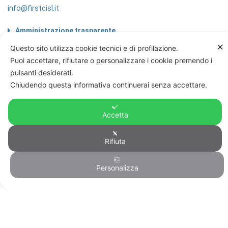
info@firstcisl.it
Amministrazione trasparente
Codice etico
✕
Questo sito utilizza cookie tecnici e di profilazione.
Note legali
Puoi accettare, rifiutare o personalizzare i cookie premendo i
Informazioni sul trattamento di dati
pulsanti desiderati.
personali
Chiudendo questa informativa continuerai senza accettare.
Privacy & Cookie Policy
Home
Accetta
Rifiuta
© FIRST CISL - C.F. 80122130588
Personalizza