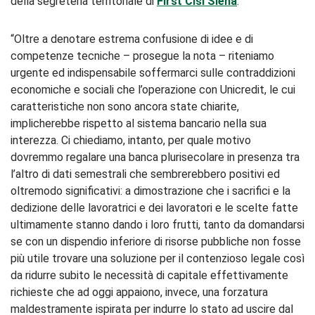
della segreteria territoriale di
First Cisl Siena
.
“Oltre a denotare estrema confusione di idee e di
competenze tecniche – prosegue la nota – riteniamo
urgente ed indispensabile soffermarci sulle contraddizioni
economiche e sociali che l’operazione con Unicredit, le cui
caratteristiche non sono ancora state chiarite,
implicherebbe rispetto al sistema bancario nella sua
interezza. Ci chiediamo, intanto, per quale motivo
dovremmo regalare una banca plurisecolare in presenza tra
l’altro di dati semestrali che sembrerebbero positivi ed
oltremodo significativi: a dimostrazione che i sacrifici e la
dedizione delle lavoratrici e dei lavoratori e le scelte fatte
ultimamente stanno dando i loro frutti, tanto da domandarsi
se con un dispendio inferiore di risorse pubbliche non fosse
più utile trovare una soluzione per il contenzioso legale così
da ridurre subito le necessità di capitale effettivamente
richieste che ad oggi appaiono, invece, una forzatura
maldestramente ispirata per indurre lo stato ad uscire dal