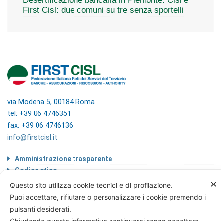
Desertificazione bancaria in Piemonte. Cisl e
First Cisl: due comuni su tre senza sportelli
via Modena 5, 00184 Roma
tel: +39 06 4746351
fax: +39 06 4746136
info@firstcisl.it
Amministrazione trasparente
Codice etico
Note legali
✕
Questo sito utilizza cookie tecnici e di profilazione.
Informazioni sul trattamento di dati
Puoi accettare, rifiutare o personalizzare i cookie premendo i
personali
pulsanti desiderati.
Privacy & Cookie Policy
Chiudendo questa informativa continuerai senza accettare.