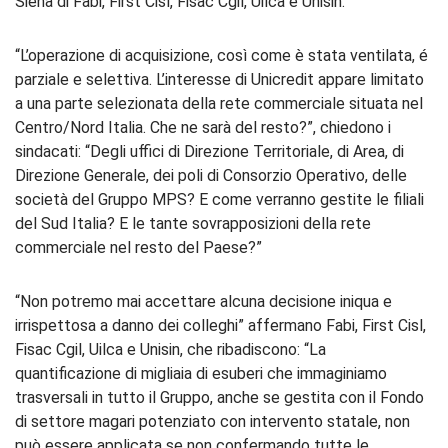
Siena di Fabi, First Cisl, Fisac Cgil, Uilca e Unisin.
“L’operazione di acquisizione, così come è stata ventilata, é
parziale e selettiva. L’interesse di Unicredit appare limitato
a una parte selezionata della rete commerciale situata nel
Centro/Nord Italia. Che ne sarà del resto?”, chiedono i
sindacati: “Degli uffici di Direzione Territoriale, di Area, di
Direzione Generale, dei poli di Consorzio Operativo, delle
società del Gruppo MPS? E come verranno gestite le filiali
del Sud Italia? E le tante sovrapposizioni della rete
commerciale nel resto del Paese?”
“Non potremo mai accettare alcuna decisione iniqua e
irrispettosa a danno dei colleghi” affermano Fabi, First Cisl,
Fisac Cgil, Uilca e Unisin, che ribadiscono: “La
quantificazione di migliaia di esuberi che immaginiamo
trasversali in tutto il Gruppo, anche se gestita con il Fondo
di settore magari potenziato con intervento statale, non
può essere applicata se non confermando tutte le