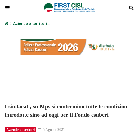
Aziende e territori
I sindacati, su Mps si confermino tutte le condi
Plays
:
-
-:-
0:00
1x
-
I sindacati, su Mps si confermino tutte le condizioni
introdotte sino ad oggi per il Fondo esuberi
Aziende e territori
5 Agosto 2021