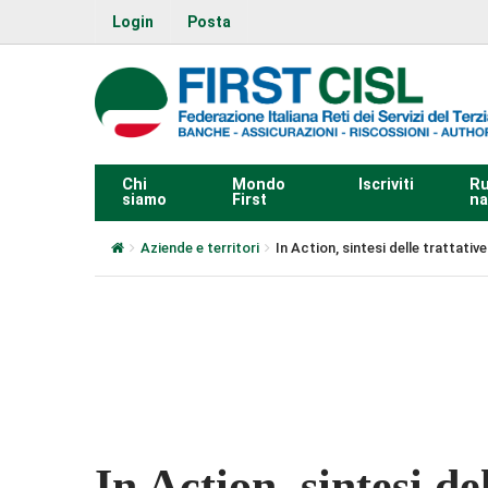
Login
Posta
Chi
Mondo
Iscriviti
Ru
siamo
First
na
Aziende e territori
In Action, sintesi delle trattativ
0:00
In Action, sintesi de