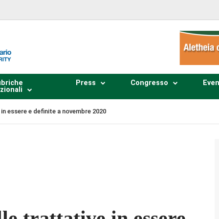
briche
Press
Congresso
Even
zionali
e in essere e definite a novembre 2020
Plays
:
-
-:--
1x
lle trattative in essere