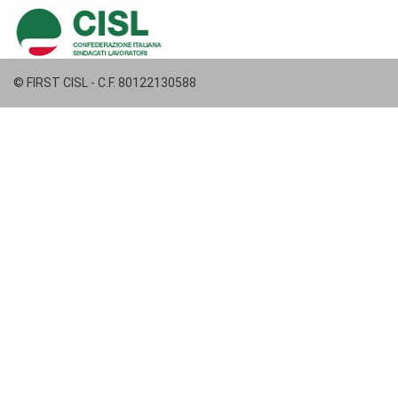
© FIRST CISL - C.F. 80122130588