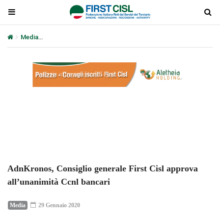
Media
AdnKronos, Consiglio generale First Cisl approva all’unanim
Plays
:
-
-:-
0:00
1x
-
AdnKronos, Consiglio generale First Cisl approva
all’unanimità Ccnl bancari
Media
29 Gennaio 2020