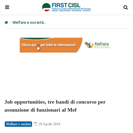
Welfare e società
Job opportunities, tre bandi di concorso per as
Plays
:
-
-:-
0:00
1x
-
Job opportunities, tre bandi di concorso per
assunzione di funzionari al Mef
Welfare e società
20 Aprile 2018