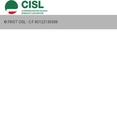
© FIRST CISL - C.F. 80122130588