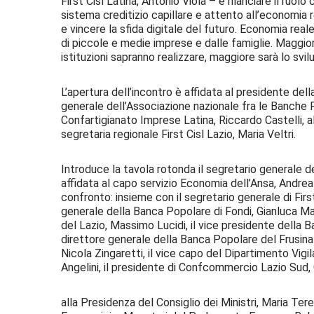
First Cisl Latina, Antonio Viola – è rilanciare il ruol
sistema creditizio capillare e attento all’economia 
e vincere la sfida digitale del futuro. Economia real
di piccole e medie imprese e dalle famiglie. Maggior
istituzioni sapranno realizzare, maggiore sarà lo svil
L’apertura dell’incontro è affidata al presidente de
generale dell’Associazione nazionale fra le Banche 
Confartigianato Imprese Latina, Riccardo Castelli, al
segretaria regionale First Cisl Lazio, Maria Veltri.
Introduce la tavola rotonda il segretario generale del
affidata al capo servizio Economia dell’Ansa, Andrea 
confronto: insieme con il segretario generale di First
generale della Banca Popolare di Fondi, Gianluca M
del Lazio, Massimo Lucidi, il vice presidente della 
direttore generale della Banca Popolare del Frusinat
Nicola Zingaretti, il vice capo del Dipartimento Vigil
Angelini, il presidente di Confcommercio Lazio Sud, 
alla Presidenza del Consiglio dei Ministri, Maria Te