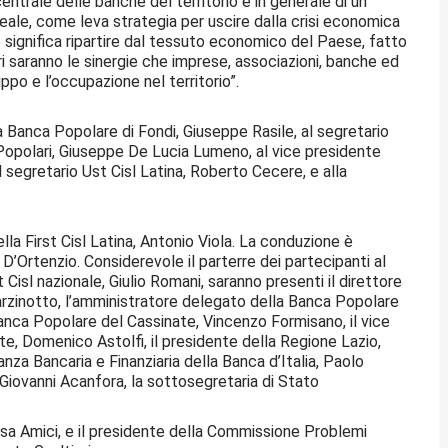
o centrale delle banche del territorio e in generale di un
reale, come leva strategia per uscire dalla crisi economica
e significa ripartire dal tessuto economico del Paese, fatto
i saranno le sinergie che imprese, associazioni, banche ed
uppo e l’occupazione nel territorio”.
lla Banca Popolare di Fondi, Giuseppe Rasile, al segretario
Popolari, Giuseppe De Lucia Lumeno, al vice presidente
 segretario Ust Cisl Latina, Roberto Cecere, e alla
la First Cisl Latina, Antonio Viola. La conduzione è
D’Ortenzio. Considerevole il parterre dei partecipanti al
 Cisl nazionale, Giulio Romani, saranno presenti il direttore
arzinotto, l’amministratore delegato della Banca Popolare
Banca Popolare del Cassinate, Vincenzo Formisano, il vice
e, Domenico Astolfi, il presidente della Regione Lazio,
anza Bancaria e Finanziaria della Banca d’Italia, Paolo
Giovanni Acanfora, la sottosegretaria di Stato
resa Amici, e il presidente della Commissione Problemi