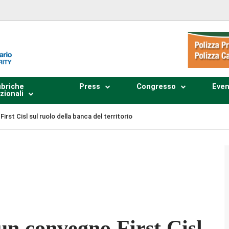
briche
Press
Congresso
Even
zionali
irst Cisl sul ruolo della banca del territorio
Plays
:
-
-:--
1x
un convegno First Cisl