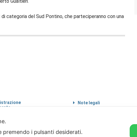
rto Gualtieri.
ni di categoria del Sud Pontino, che parteciperanno con una
strazione
Note legali
rente
Informazioni sul
 etico
trattamento di dati
personali
one.
Privacy & Cookie Policy
ie premendo i pulsanti desiderati.
Home