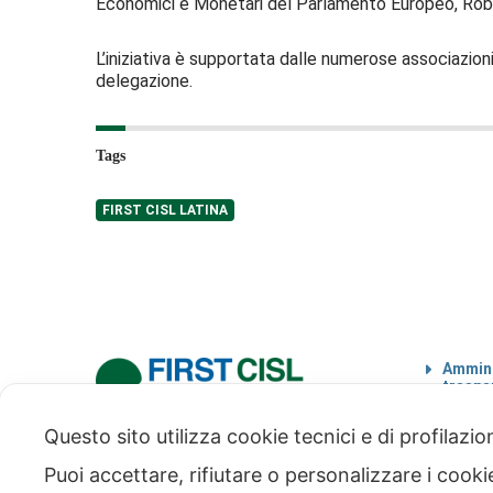
Economici e Monetari del Parlamento Europeo, Robe
L’iniziativa è supportata dalle numerose associazio
delegazione.
Tags
FIRST CISL LATINA
Ammini
traspa
Codice
Questo sito utilizza cookie tecnici e di profilazi
via Modena 5, 00184 Roma
tel: +39 06 4746351
Puoi accettare, rifiutare o personalizzare i cook
fax: +39 06 4746136