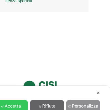
senza sportelli
✕
Accetta
Rifiuta
Personalizza