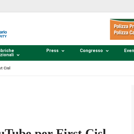
briche
Press
Congresso
Even
zionali
t Cisl
Plays
:
-
-:--
1x
Tube per First Cisl