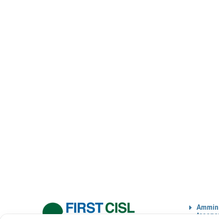
Ammini
traspa