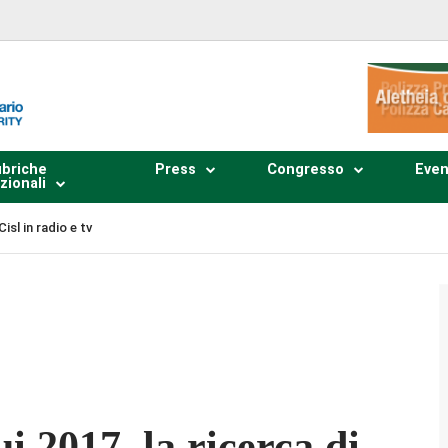
briche
Press
Congresso
Even
zionali
Cisl in radio e tv
Plays
:
-
-:--
1x
i 2017, la ricerca di