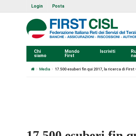
Login
Posta
Chi
Mondo
Iscriviti
Ru
siamo
First
na
Media
17.500 esuberi fin qui 2017, la ricerca di First 
0:00
17.500 esuberi fin qu