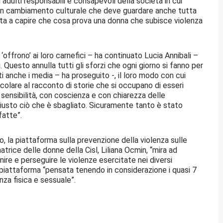
 adulti responsabili e consapevoli della società in cui
. Un cambiamento culturale che deve guardare anche tutta
ta a capire che cosa prova una donna che subisce violenza
offrono’ ai loro carnefici – ha continuato Lucia Annibali –
 Questo annulla tutti gli sforzi che ogni giorno si fanno per
anche i media – ha proseguito -, il loro modo con cui
colare al racconto di storie che si occupano di esseri
ensibilità, con coscienza e con chiarezza delle
giusto ciò che è sbagliato. Sicuramente tanto è stato
fatte”.
, la piattaforma sulla prevenzione della violenza sulle
trice delle donne della Cisl, Liliana Ocmin, “mira ad
re e perseguire le violenze esercitate nei diversi
a piattaforma “pensata tenendo in considerazione i quasi 7
enza fisica e sessuale”.