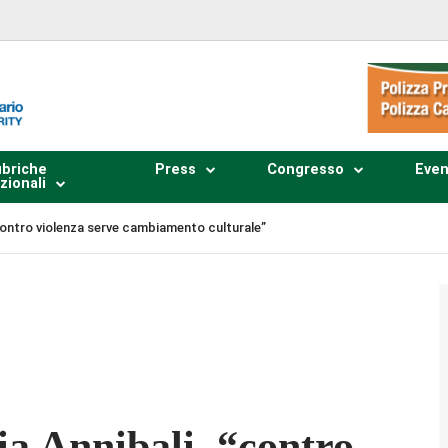
briche
Press
Congresso
Even
zionali
“contro violenza serve cambiamento culturale”
Plays
:
-
-:--
1x
ia Annibali, “contro