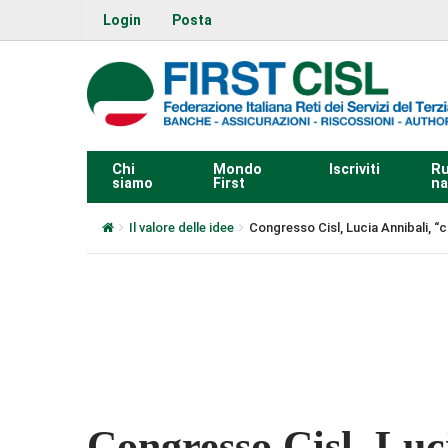
Login
Posta
Chi
Mondo
Iscriviti
Ru
siamo
First
na
Il valore delle idee
Congresso Cisl, Lucia Annibali, 
0:00
Congresso Cisl, Luc