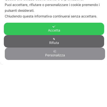
Puoi accettare, rifiutare o personalizzare i cookie premendo i
Note legali
pulsanti desiderati.
Informazioni sul trattamento di dati
personali
Chiudendo questa informativa continuerai senza accettare.
Privacy & Cookie Policy
Home
Accetta
Rifiuta
© FIRST CISL - C.F. 80122130588
Personalizza