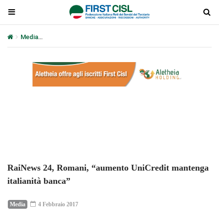
Media
RaiNews 24, Romani, “aumento UniCredit mantenga italiani
Plays
:
-
-:-
0:00
1x
-
RaiNews 24, Romani, “aumento UniCredit mantenga
italianità banca”
Media
4 Febbraio 2017