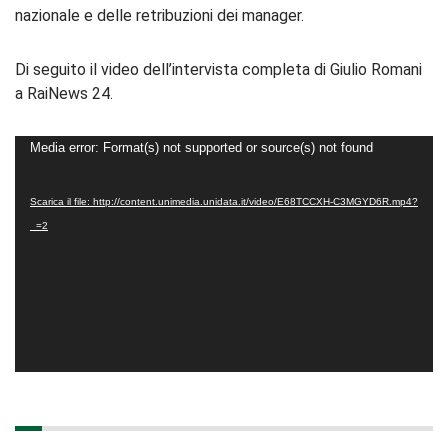
nazionale e delle retribuzioni dei manager.
Di seguito il video dell’intervista completa di Giulio Romani
a RaiNews 24.
Video
Media error: Format(s) not supported or source(s) not found
Player
Scarica il file: http://content.unimedia.unidata.it/video/E68TCCXH-C3MGYD6R.mp4?
_=2