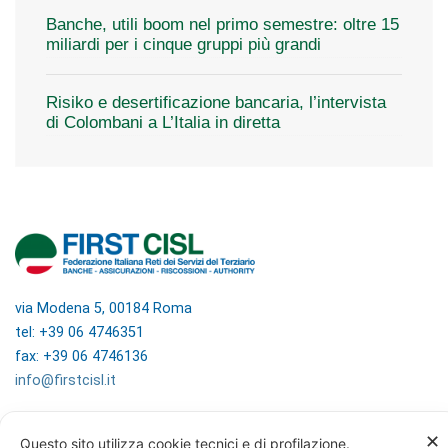
Banche, utili boom nel primo semestre: oltre 15
miliardi per i cinque gruppi più grandi
Risiko e desertificazione bancaria, l’intervista
di Colombani a L’Italia in diretta
via Modena 5, 00184 Roma
tel: +39 06 4746351
fax: +39 06 4746136
info@firstcisl.it
Amministrazione trasparente
✕
Questo sito utilizza cookie tecnici e di profilazione.
Codice etico