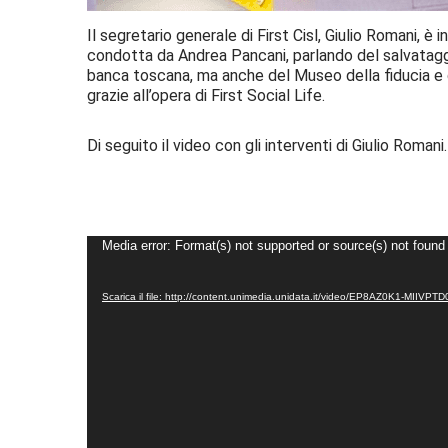
Il segretario generale di First Cisl, Giulio Romani, 
condotta da Andrea Pancani, parlando del salvataggi
banca toscana, ma anche del Museo della fiducia e 
grazie all’opera di First Social Life.
Di seguito il video con gli interventi di Giulio Romani.
Video
Media error: Format(s) not supported or source(s) not found
Player
Scarica il file: http://content.unimedia.unidata.it/video/EP8AZ0K1-MIIVP