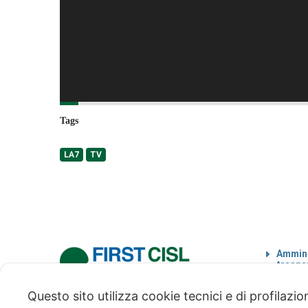
Tags
LA7
TV
Ammini
traspa
Codice
Questo sito utilizza cookie tecnici e di profilazi
via Modena 5, 00184 Roma