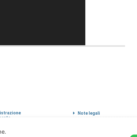
strazione
Note legali
rente
Informazioni sul
 etico
trattamento di dati
personali
one.
Privacy & Cookie Policy