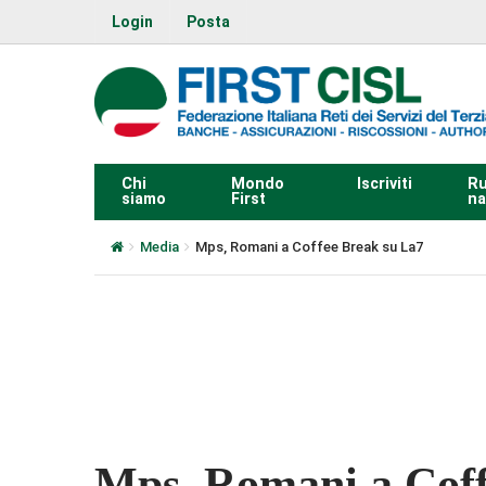
Login
Posta
Chi
Mondo
Iscriviti
Ru
siamo
First
na
Media
Mps, Romani a Coffee Break su La7
0:00
Mps, Romani a Coff