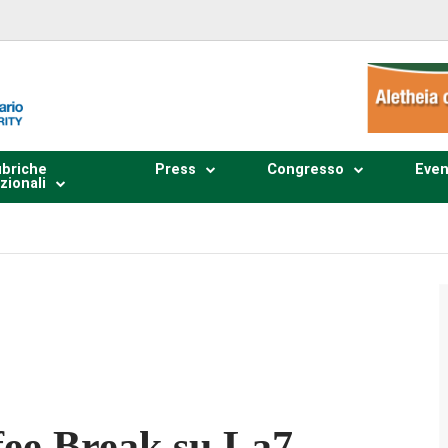
briche
Press
Congresso
Even
zionali
Plays
:
-
-:--
1x
ee Break su La7