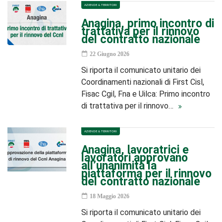
AZIENDE & TERRITORI
Anagina, primo incontro di
trattativa per il rinnovo
del contratto nazionale
22 Giugno 2026
Si riporta il comunicato unitario dei
Coordinamenti nazionali di First Cisl,
Fisac Cgil, Fna e Uilca: Primo incontro
di trattativa per il rinnovo…
AZIENDE & TERRITORI
Anagina, lavoratrici e
lavoratori approvano
all’unanimità la
piattaforma per il rinnovo
del contratto nazionale
18 Maggio 2026
Si riporta il comunicato unitario dei