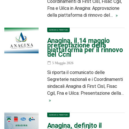
Coordinamenti di First Cisl, Fisac Cgil,
Fna e Uilca in Anagina: Approvazione
della piattaforma di rinnovo del…
AZIENDE & TERRITORI
Anagina, il 14 maggio
presentazione della
piattaforma per il rinnovo
del Ccnl
5 Maggio 2026
Si riporta il comunicato delle
Segreterie nazionali e i Coordinamenti
sindacali Anagina di First Cisl, Fisac
Cgil, Fna e Uilca: Presentazione della…
AZIENDE & TERRITORI
Anagina, definito il