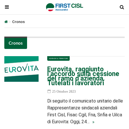
Cronos
Cronos
AZIENDE & TERRITORI
Eurovita, raggiunto
l’accordo sulla cessione
del ramo d’azienda.
Tutelati i lavoratori
25 Ottobre 2023
Di seguito il comunicato unitario delle
Rappresentanze sindacali aziendali
First Cisl, Fisac Cgil, Fna, Snfia e Uilca
di Eurovita: Oggi, 24…