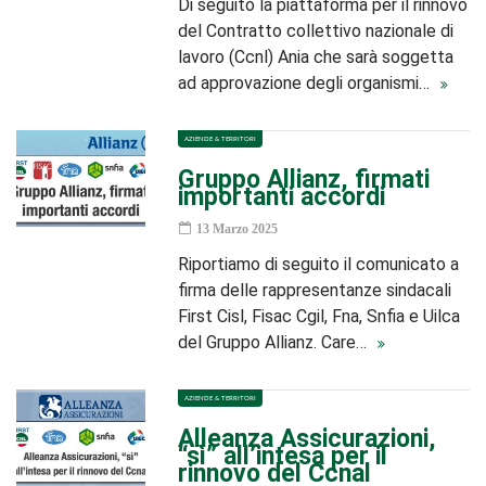
Di seguito la piattaforma per il rinnovo
del Contratto collettivo nazionale di
lavoro (Ccnl) Ania che sarà soggetta
ad approvazione degli organismi…
AZIENDE & TERRITORI
Gruppo Allianz, firmati
importanti accordi
13 Marzo 2025
Riportiamo di seguito il comunicato a
firma delle rappresentanze sindacali
First Cisl, Fisac Cgil, Fna, Snfia e Uilca
del Gruppo Allianz. Care…
AZIENDE & TERRITORI
Alleanza Assicurazioni,
“sì” all’intesa per il
rinnovo del Ccnal