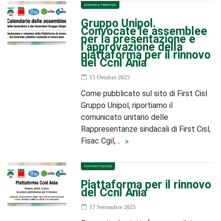
AZIENDE & TERRITORI
Gruppo Unipol.
Convocate le assemblee
per la presentazione e
l’approvazione della
piattaforma per il rinnovo
del Ccnl Ania
15 Ottobre 2025
Come pubblicato sul sito di First Cisl
Gruppo Unipol, riportiamo il
comunicato unitario delle
Rappresentanze sindacali di First Cisl,
Fisac Cgil,…
CONTRATTAZIONE
Piattaforma per il rinnovo
del Ccnl Ania
17 Settembre 2025