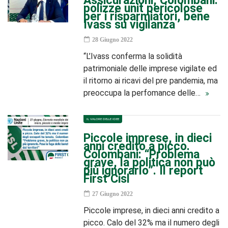
Assicurazioni, Colombani:
polizze unit pericolose
per i risparmiatori, bene
Ivass su vigilanza
28 Giugno 2022
“L’Ivass conferma la solidità
patrimoniale delle imprese vigilate ed
il ritorno ai ricavi del pre pandemia, ma
preoccupa la perfomance delle…
IL VALORE DELLE IDEE
Piccole imprese, in dieci
anni credito a picco.
Colombani: “Problema
grave, la politica non può
più ignorarlo”. Il report
First Cisl
27 Giugno 2022
Piccole imprese, in dieci anni credito a
picco. Calo del 32% ma il numero degli