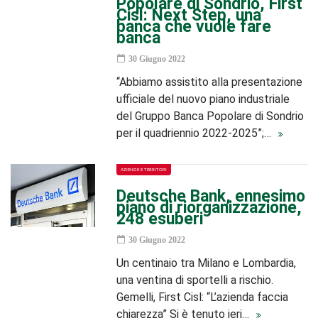
Popolare di Sondrio, First
Cisl: Next Step, una
banca che vuole fare
banca
30 Giugno 2022
“Abbiamo assistito alla presentazione
ufficiale del nuovo piano industriale
del Gruppo Banca Popolare di Sondrio
per il quadriennio 2022-2025”;…
AZIENDE E TERRITORI
Deutsche Bank, ennesimo
piano di riorganizzazione,
248 esuberi
30 Giugno 2022
Un centinaio tra Milano e Lombardia,
una ventina di sportelli a rischio.
Gemelli, First Cisl: “L’azienda faccia
chiarezza” Si è tenuto ieri…