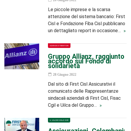
28 Giugno 2022
Le piccole imprese e la scarsa
attenzione del sistema bancario: First
Cisl e Fondazione Fiba Cisl pubblicano
un dettagliato report in occasione…
AZIENDE E TERRITORI
Gruppo Allianz, raggiunto
accordo sul Fondo di
solidarietà
28 Giugno 2022
Dal sito di First Cisl Assicurativi il
comunicato delle Rappresentanze
sindacali aziendali di First Cisl, Fisac
Cgil e Uilca del Gruppo…
IL VALORE DELLE IDEE