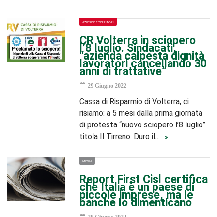
AZIENDE E TERRITORI
CR Volterra in sciopero
l’8 luglio. Sindacati,
“azienda calpesta dignità
lavoratori cancellando 30
anni di trattative”
29 Giugno 2022
Cassa di Risparmio di Volterra, ci
risiamo: a 5 mesi dalla prima giornata
di protesta “nuovo sciopero l’8 luglio”
titola Il Tirreno. Duro il…
MEDIA
Report First Cisl certifica
che Italia è un paese di
piccole imprese, ma le
banche lo dimenticano