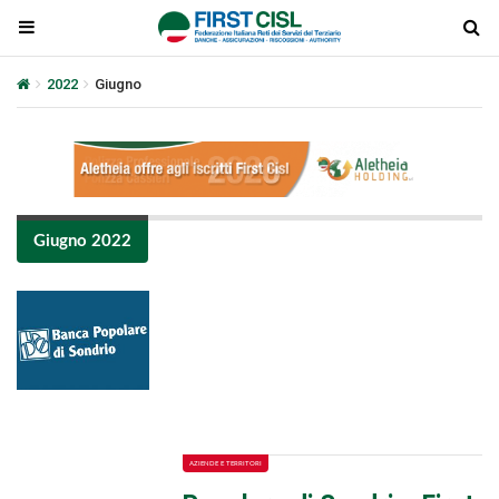
2022
Giugno
Giugno 2022
Plays
:
-
-:-
0:00
1x
-
AZIENDE E TERRITORI